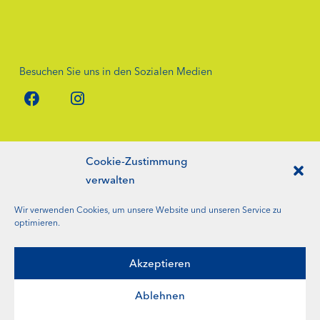
Besuchen Sie uns in den Sozialen Medien
Cookie-Zustimmung
verwalten
News-Archiv
Wir verwenden Cookies, um unsere Website und unseren Service zu
Jahresberichte
optimieren.
Kontakt
Akzeptieren
Impressum
Ablehnen
Datenschutz