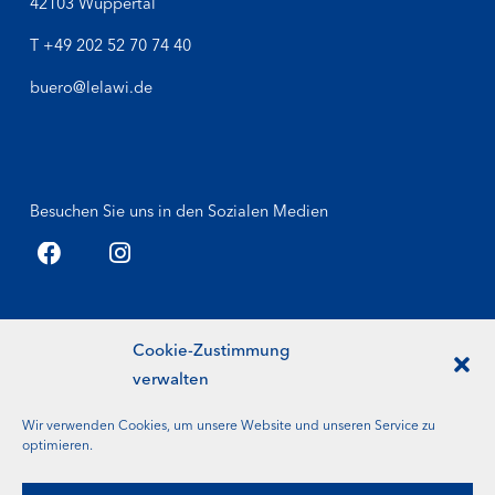
42103 Wuppertal
T
+49 202 52 70 74 40
buero@lelawi.de
Besuchen Sie uns in den Sozialen Medien
Cookie-Zustimmung
verwalten
News-Archiv
Wir verwenden Cookies, um unsere Website und unseren Service zu
Jahresberichte
optimieren.
Kontakt